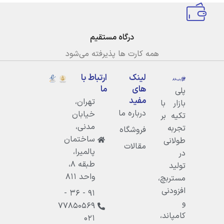
درگاه مستقیم
همه کارت ها پذیرفته می‌شود
لینک
ارتباط با
های
ما
پلی
مفید
تهران،
بازار با
درباره ما
خيابان
تکیه بر
مدنى،
تجربه
فروشگاه
ساختمان
طولانی
مقالات
پالميرا،
در
طبقه ۸،
تولید
واحد ۸۱۱
مستربچ،
افزودنی
۹۱ - ۳۶ -
و
۷۷۸۵۰۵۶۹
کامپاند،
۰۲۱