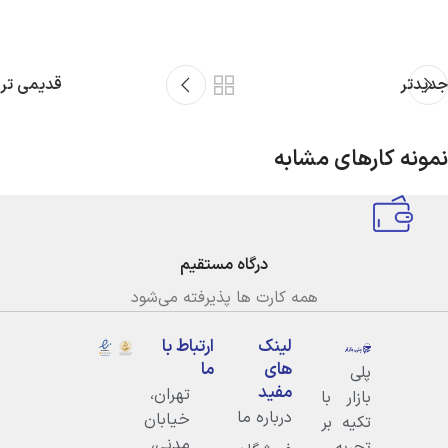
جدیدتر
قدیمی تر
نمونه کارهای مشابه
Netus eu mollis hac dignis
Furniture
درگاه مستقیم
همه کارت ها پذیرفته می‌شود
لینک
ارتباط با
های
ما
پلی
مفید
تهران،
بازار با
درباره ما
خيابان
تکیه بر
مدنى،
تجربه