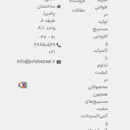
فروشگاه
ساختمان
طولانی
مقالات
پالميرا،
در
طبقه ۸،
تولید
واحد ۸۱۱
مستربچ،
افزودنی
۹۱ - ۳۶ -
و
۷۷۸۵۰۵۶۹
کامپاند،
۰۲۱
با
info@polybazaar.ir
تداوم
کیفیت
در
محصولاتی
همچون
مستربچ‌های
سفید،
آنتی‌اکسیدانت
و