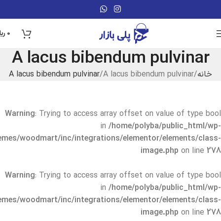
0
ریا
A lacus bibendum pulvinar
خانه
A lacus bibendum pulvinar
A lacus bibendum pulvinar
Warning
: Trying to access array offset on value of type bool
in
/home/polyba/public_html/wp-
emes/woodmart/inc/integrations/elementor/elements/class-
image.php
on line
278
Warning
: Trying to access array offset on value of type bool
in
/home/polyba/public_html/wp-
emes/woodmart/inc/integrations/elementor/elements/class-
image.php
on line
278