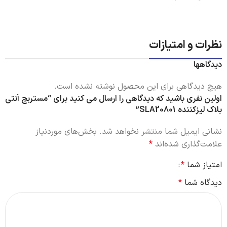
مقدار مصرف: 1% تا 4% بسته به ضخامت و ترکیب ورق
ماندگاری : بیش از 12-18 ماه نباشد. برای نگهداری به مدت طولانی
نظرات و امتیازات
در جای خشک و خنک و دور از تابش مستقیم آفتاب نگهداری
دیدگاهها
شود.
هیچ دیدگاهی برای این محصول نوشته نشده است.
بسته بندی در کیسه های پلی پروپیلن بافته شده به وزن 25
اولین نفری باشید که دیدگاهی را ارسال می کنید برای “مستربچ آنتی
کیلوگرم می باشد.
بلاک لیزکننده SLA20801”
نشانی ایمیل شما منتشر نخواهد شد.
بخش‌های موردنیاز
علامت‌گذاری شده‌اند
*
امتیاز شما
*
دیدگاه شما
*