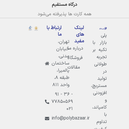
درگاه مستقیم
همه کارت ها پذیرفته می‌شود
لینک
ارتباط با
های
ما
پلی
مفید
تهران،
بازار با
درباره ما
خيابان
تکیه بر
مدنى،
تجربه
فروشگاه
ساختمان
طولانی
مقالات
پالميرا،
در
طبقه ۸،
تولید
واحد ۸۱۱
مستربچ،
افزودنی
۹۱ - ۳۶ -
و
۷۷۸۵۰۵۶۹
کامپاند،
۰۲۱
با
info@polybazaar.ir
تداوم