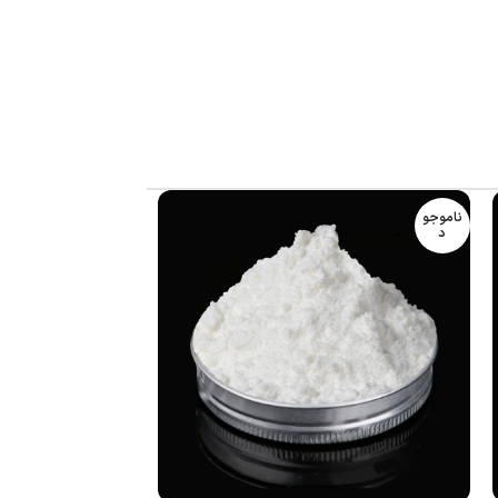
این ماده کاربرد وسیعی در پلیمرهایی مانند پلی پروپیلن، پلی اتیلن، پلاستیک مهندسی، پلی یورتان، رزین های استایرنی، پلی استایرن، PBT، ABS، پی وی سی، الاستومر، چسب،پلی آمید و
ی مواد غذایی تایید کرده اند.
AO-1010
نمایانگر
ناموجو
ناموجو
د
د
مشتریان عزیز می توانید از طریق
تماس
یا
واتس