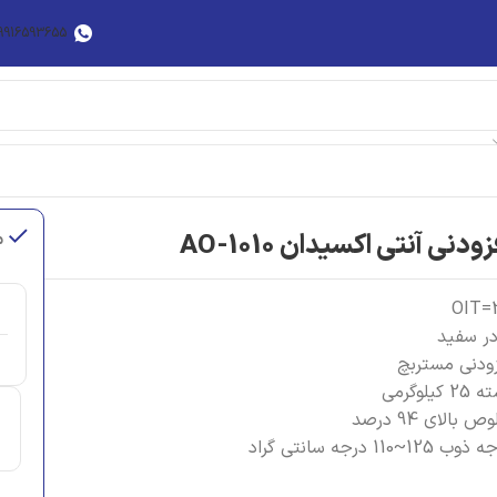
9916593655
زودنی آنتی اکسیدان AO-1010
م
OIT=
در سفید
زودنی مستربچ
 کیلوگرمی
 بالای 94 درصد
ب 125~110 درجه سانتی گراد