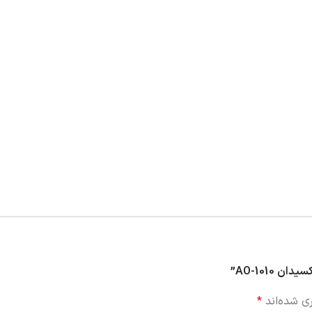
بطور کلی آنتی اکسیدان ها به دو دسته اولیه
ظور افزایش پایداری حرارتی به ماتریس پلیمری افزوده می‌شوند، به آنها
AO-1010”
ﻜﺎﻝ ﺭﻭﻱ ﺯﻧﺠﻴﺮ ﺭﺍ ﺧﻨﺜﻲ ﻧﻤﻮﺩﻩ ﻭ ﺯﻧﺠﻴﺮ ﺭﺍ ﭘﺎﻳﺪﺍﺭ ﻣﻲﻛﻨﺪ و ﺁﻧﺘﻲ ﺍﻛﺴﻴﺪﺍ
ی شده‌اند
*
 به رادیکال آزاد سبب خنثی سازی آن می شوند.