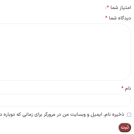
امتیاز شما
*
دیدگاه شما
*
نام
*
در بین شرکت های تولید کننده افزودنی های آنتی اکسیدان شرکت
ve
ذخیره نام، ایمیل و وبسایت من در مرورگر برای زمانی که دوباره 
B215 ارائه می دهد. AO-1010 یک پودر کریست
است.