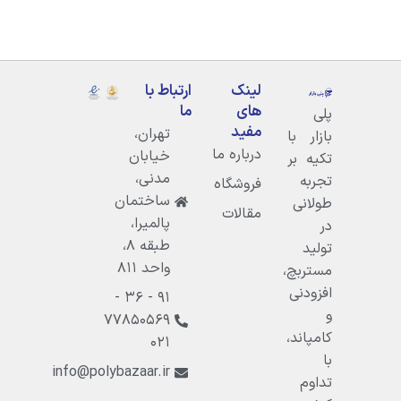
لینک
ارتباط با
های
ما
پلی
مفید
تهران،
بازار با
درباره ما
خيابان
تکیه بر
مدنى،
تجربه
فروشگاه
ساختمان
طولانی
مقالات
پالميرا،
در
طبقه ۸،
تولید
واحد ۸۱۱
مستربچ،
افزودنی
۹۱ - ۳۶ -
و
۷۷۸۵۰۵۶۹
کامپاند،
۰۲۱
با
info@polybazaar.ir
تداوم