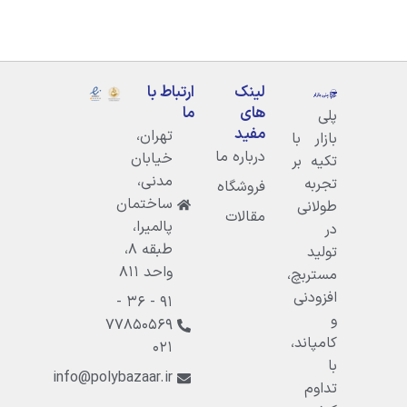
لینک
ارتباط با
های
ما
پلی
مفید
تهران،
بازار با
درباره ما
خيابان
تکیه بر
مدنى،
تجربه
فروشگاه
ساختمان
طولانی
مقالات
پالميرا،
در
طبقه ۸،
تولید
واحد ۸۱۱
مستربچ،
افزودنی
۹۱ - ۳۶ -
و
۷۷۸۵۰۵۶۹
کامپاند،
۰۲۱
با
info@polybazaar.ir
تداوم