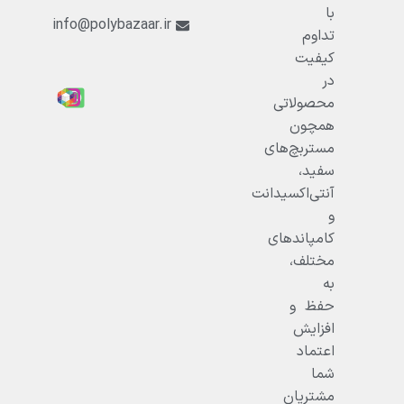
با
info@polybazaar.ir
تداوم
کیفیت
در
محصولاتی
همچون
مستربچ‌های
سفید،
آنتی‌اکسیدانت
و
کامپاندهای
مختلف،
به
حفظ و
افزایش
اعتماد
شما
مشتریان