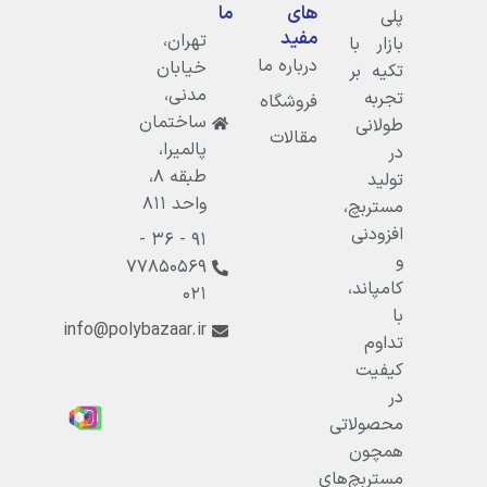
های
ما
پلی
مفید
تهران،
بازار با
درباره ما
خيابان
تکیه بر
مدنى،
تجربه
فروشگاه
ساختمان
طولانی
مقالات
پالميرا،
در
طبقه ۸،
تولید
واحد ۸۱۱
مستربچ،
افزودنی
۹۱ - ۳۶ -
و
۷۷۸۵۰۵۶۹
کامپاند،
۰۲۱
با
info@polybazaar.ir
تداوم
کیفیت
در
محصولاتی
همچون
مستربچ‌های