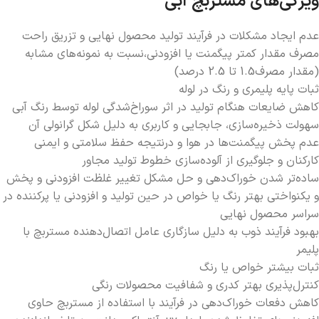
ويژگی­‌های مستربچ آبی
عدم ایجاد مشکلات در فرآیند تولید محصول نهایی و تزریق راحت
مصرف مقدار کمتر پیگمنت یا افزودنی،نسبت به نمونه­‌های مشابه
(مقدار مصرف1.5 تا 2.5 درصد)
ثبات پایه پلیمری و رنگ در لوله
کاهش ضایعات هنگام تولید در اثر سوراخ­‌شدگی لوله توسط رنگ آبی
سهولت ذخیره‌­سازی، جابجایی و کاربری به دلیل شکل گرانولی آن
عدم پخش پیگمنت­‌ها در هوا و درنتیجه حفظ سلامتی و ایمنی
کارکنان و جلوگیری از آلوده­‌سازی خطوط تولید مجاور
ساده­‌تر شدن خوراک­‌دهی و حل مشکل تغییر غلظت افزودنی و پخش
و یکنواختی بهتر رنگ یا خواص در حین تولید و افزودنی یا پرکننده در
سراسر محصول نهایی
بهبود فرآیند ذوب به دلیل سازگاری عامل اتصال­‌دهنده مستربچ با
پلیمر
ثبات بیشتر خواص یا رنگ
کنترل­‌پذیری بهتر کدری و شفافیت محصولات رنگی
کاهش دفعات خوراک­‌دهی در فرآیند با استفاده از مستربچ حاوی