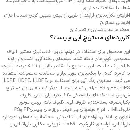
افزودنی­‌های تغلیظ شده پایدار uv، آنتی‌­اکسیدانت، به تاخیراندازنده
شعله یا شفاف­‌کننده نوری
افزایش تکرارپذیری فرآیند از طریق از پیش تعیین کردن نسبت اجزای
افزودنی مستربچ
حذف هزینه پاک­سازی و تمیزکاری
كاربردهای مستربچ آبی
چیست؟
این محصول برای استفاده در فیلم، تزریق، قالب­‌گیری دمشی، الیاف
مصنوعی، گونی­‌های بافته شده، فیلم­‌های ریخته­‌گری، اکستروژن لوله
طراحی شده است. این مستربچ با مقادیر بالاتر از 1تا 5 درصد با توجه
به کاربرد، کدری یا رنگ‌­پذیری مورد نیاز و ضخامت محصولات استفاده
می­ گردد. مستربچ رنگ آبی برای استفاده در LDPE، HDPE، LLDPE،
PP، HIPS و PS طراحی شده است. از دیگر كاربردهاي این مستربچ
می‌توان به بشکه­‌های پلاستیکی 220 لیتری پلی‌­اتیلنی، ظروف
یکبارمصرف بسته‌­بندی، ظروف فوم، ظروف بادی روغن موتور،
ظروفIML ، انواع فیلم­های پلی‌­اتیلنی، ورق­‌های پلیمریPP وPS ،
نایلون و نایلکس، لوله­‌های آب آشامیدنی ساختمانی، لوله‌­های دوجداره
پلی­‌اتیلنی، لوله­‌های کاروگیت ، قطعات تزریقی، مخازن پلی‌­اتیلنی و …